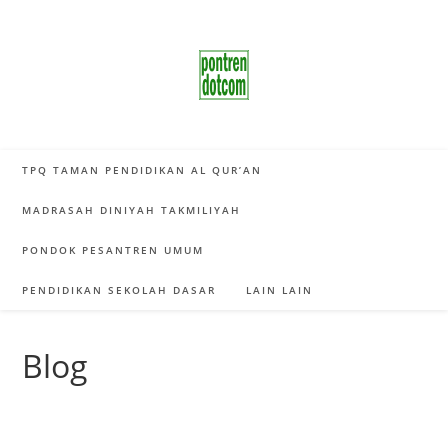
Skip
to
content
TPQ TAMAN PENDIDIKAN AL QUR’AN
MADRASAH DINIYAH TAKMILIYAH
PONDOK PESANTREN UMUM
PENDIDIKAN SEKOLAH DASAR
LAIN LAIN
Blog