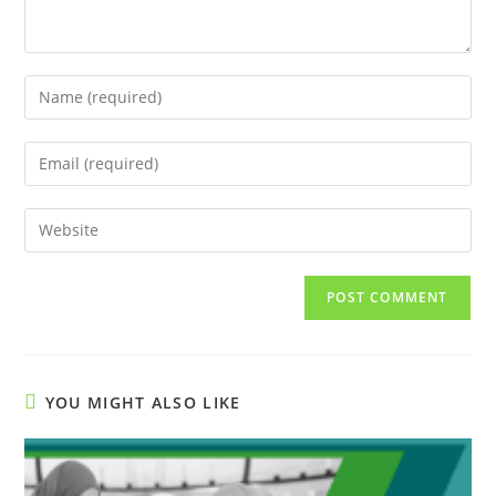
Enter
your
name
Enter
or
your
username
email
Enter
to
address
your
comment
to
website
comment
URL
(optional)
YOU MIGHT ALSO LIKE