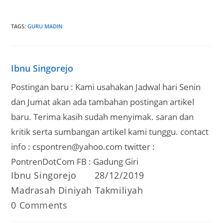
TAGS
:
GURU MADIN
Ibnu Singorejo
Postingan baru : Kami usahakan Jadwal hari Senin
dan Jumat akan ada tambahan postingan artikel
baru. Terima kasih sudah menyimak. saran dan
kritik serta sumbangan artikel kami tunggu. contact
info : cspontren@yahoo.com twitter :
PontrenDotCom FB : Gadung Giri
Post
Post
Ibnu Singorejo
28/12/2019
author:
published:
Post
Madrasah Diniyah Takmiliyah
category:
Post
0 Comments
comments: