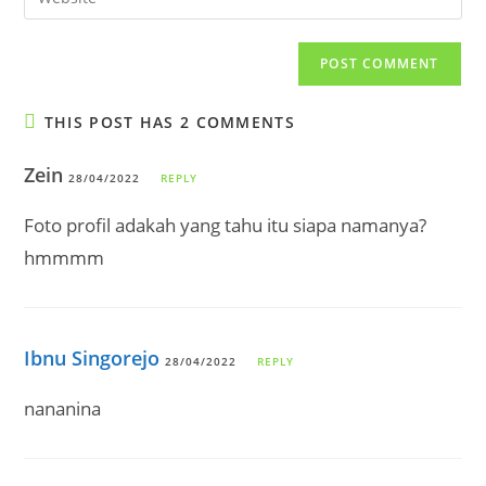
address
your
comment
to
website
comment
URL
(optional)
THIS POST HAS 2 COMMENTS
Zein
28/04/2022
REPLY
Foto profil adakah yang tahu itu siapa namanya?
hmmmm
Ibnu Singorejo
28/04/2022
REPLY
nananina