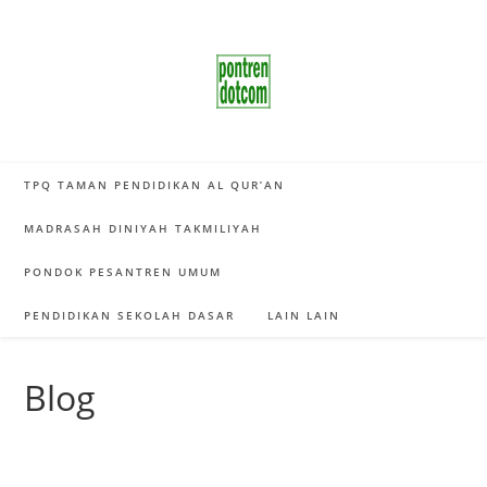
Skip
to
content
TPQ TAMAN PENDIDIKAN AL QUR’AN
MADRASAH DINIYAH TAKMILIYAH
PONDOK PESANTREN UMUM
PENDIDIKAN SEKOLAH DASAR
LAIN LAIN
Blog