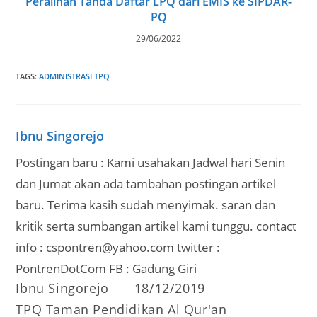
Peralihan Tanda Daftar LPQ dari EMIS ke SIPDAR-
PQ
29/06/2022
TAGS
:
ADMINISTRASI TPQ
Ibnu Singorejo
Postingan baru : Kami usahakan Jadwal hari Senin
dan Jumat akan ada tambahan postingan artikel
baru. Terima kasih sudah menyimak. saran dan
kritik serta sumbangan artikel kami tunggu. contact
info : cspontren@yahoo.com twitter :
PontrenDotCom FB : Gadung Giri
Post
Post
Ibnu Singorejo
18/12/2019
author:
published:
Post
TPQ Taman Pendidikan Al Qur'an