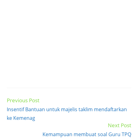
Previous Post
Read
more
Insentif Bantuan untuk majelis taklim mendaftarkan
articles
ke Kemenag
Next Post
Kemampuan membuat soal Guru TPQ