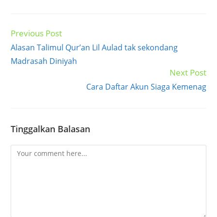
Previous Post
Read
more
Alasan Talimul Qur’an Lil Aulad tak sekondang
articles
Madrasah Diniyah
Next Post
Cara Daftar Akun Siaga Kemenag
Tinggalkan Balasan
Comment