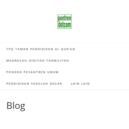
Skip
to
content
TPQ TAMAN PENDIDIKAN AL QUR’AN
MADRASAH DINIYAH TAKMILIYAH
PONDOK PESANTREN UMUM
PENDIDIKAN SEKOLAH DASAR
LAIN LAIN
Blog