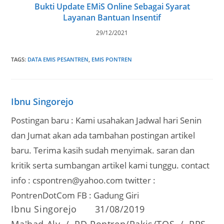
Bukti Update EMiS Online Sebagai Syarat
Layanan Bantuan Insentif
29/12/2021
TAGS
:
DATA EMIS PESANTREN
,
EMIS PONTREN
Ibnu Singorejo
Postingan baru : Kami usahakan Jadwal hari Senin
dan Jumat akan ada tambahan postingan artikel
baru. Terima kasih sudah menyimak. saran dan
kritik serta sumbangan artikel kami tunggu. contact
info : cspontren@yahoo.com twitter :
PontrenDotCom FB : Gadung Giri
Post
Post
Ibnu Singorejo
31/08/2019
author:
published:
Post
Ma'had Aly
/
PD Pontren/Pakis/TOS
/
PPS