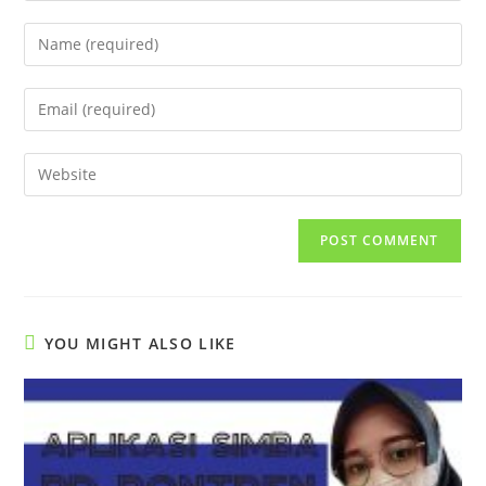
Enter
your
name
Enter
or
your
username
email
Enter
to
address
your
comment
to
website
comment
URL
(optional)
YOU MIGHT ALSO LIKE