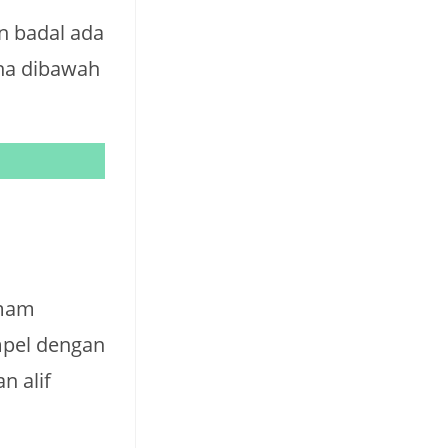
n badal ada
ana dibawah
imam
mpel dengan
n alif