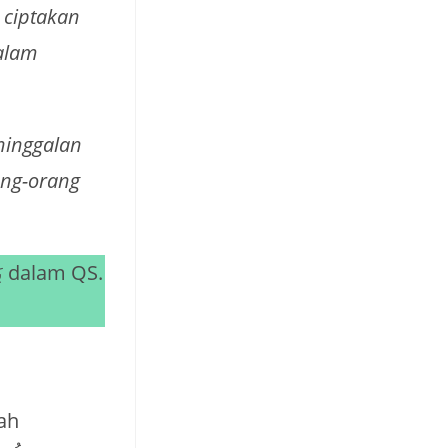
 ciptakan
dalam
ninggalan
ang-orang
ah