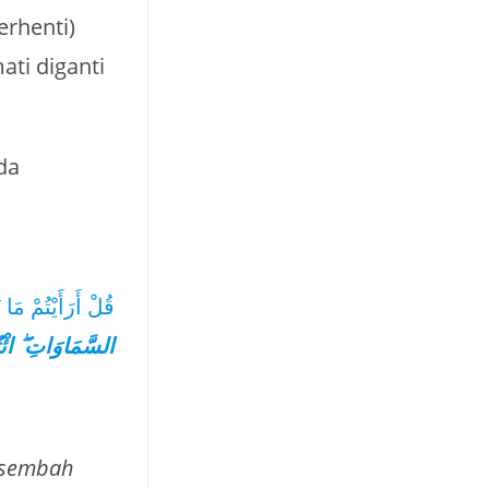
rhenti)
ada
قُلْ أَرَأَيْتُمْ مَ
السَّمَاوَاتِ ۖ ائْ
 sembah