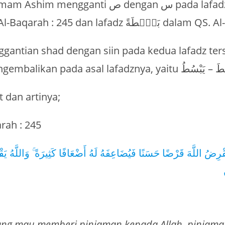
mengganti ص dengan س pada lafadz وَيَبْصُۜطُ
dalam QS. Al-Baqarah : 245 dan lafadz ْطَةً
ggantian shad dengan siin pada kedua lafadz ter
t dan artinya;
rah : 245
ْرِضُ اللَّهَ قَرْضًا حَسَنًا فَيُضَاعِفَهُ لَهُ أَضْعَافًا كَثِيرَةً ۚ وَاللَّهُ يَ
ang mau memberi pinjaman kepada Allah, pinjama