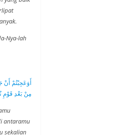
lipat
anyak.
da-Nya-lah
أَوَعَجِبْتُمْ أَنْ ج
مِنْ بَعْدِ قَوْمِ 
damu
di antaramu
u sekalian