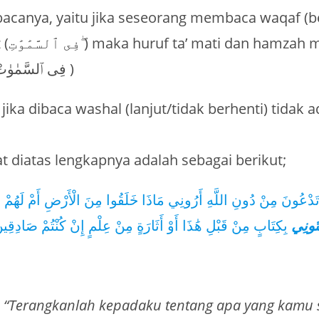
canya, yaitu jika seseorang membaca waqaf (be
 diganti
ya’ (فِى ٱلسَّمٰوٰتْ ۖ اِيْتُونِى )
 jika dibaca washal (lanjut/tidak berhenti) tidak 
.
t diatas lengkapnya adalah sebagai berikut;
ا تَدْعُونَ مِنْ دُونِ اللَّهِ أَرُونِي مَاذَا خَلَقُوا مِنَ الْأَرْضِ أَمْ لَهُم
تُونِي
بِكِتَابٍ مِنْ قَبْلِ هَٰذَا أَوْ أَثَارَةٍ مِنْ عِلْمٍ إِنْ كُنْتُمْ صَادِقِين
: “Terangkanlah kepadaku tentang apa yang kamu