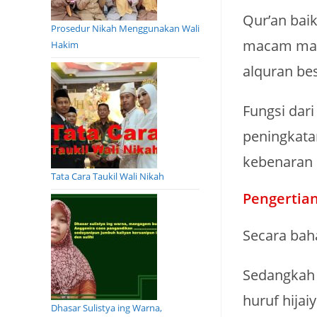
Qur’an bai
Prosedur Nikah Menggunakan Wali
macam maca
Hakim
alquran be
Fungsi dar
peningkata
kebenaran 
Tata Cara Taukil Wali Nikah
Pengertian
Secara bah
Sedangkah 
huruf hijai
Dhasar Sulistya ing Warna,