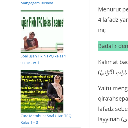
Mangagem Busana
Menurut pe
4 lafadz y
ini;
Soal ujian Fikih TPQ kelas 1
Kalimat bad
semester 1
Yaitu meng
qira’ahsep
lafadz seb
Cara Membuat Soal Ujian TPQ
la
Kelas 1 – 3