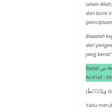
selain Alla
dari bumi i
(penciptaan)
Bawalah kep
dari penget
yang benar
Badal ص dengan س (Q.S Al-Baqarah : 245 dan lafadz بَصْۜطَةً dalam QS.
Al-A’raf : 69
Yaitu meru