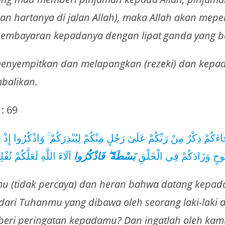
n hartanya di jalan Allah), maka Allah akan meper
embayaran kepadanya dengan lipat ganda yang b
menyempitkan dan melapangkan (rezeki) dan kepa
balikan.
 : 69
َاءَكُمْ ذِكْرٌ مِنْ رَبِّكُمْ عَلَىٰ رَجُلٍ مِنْكُمْ لِيُنْذِرَكُمْ ۚ وَاذْكُرُوا إِذْ ج
نُوحٍ وَزَادَكُمْ فِي الْخَلْقِ
بَسْطَةً ۖ فَاذْكُرُوا
آلَاءَ اللَّهِ لَعَلَّكُمْ تُفْ
u (tidak percaya) dan heran bahwa datang kepa
dari Tuhanmu yang dibawa oleh seorang laki-laki 
eri peringatan kepadamu? Dan ingatlah oleh kam