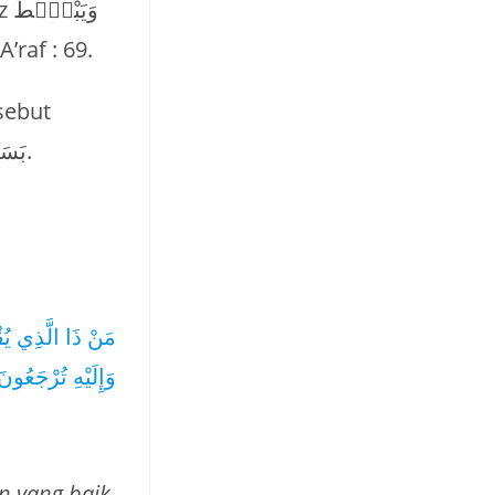
بَصۜ dalam QS. Al-A’raf : 69.
sebut
karena mengembalikan pada asal lafadznya, yaitu بَسَطَ – يَبْسُطُ.
مَنْ ذَا الَّذِي يُق
وَإِلَيْهِ تُرْجَعُونَ
n yang baik