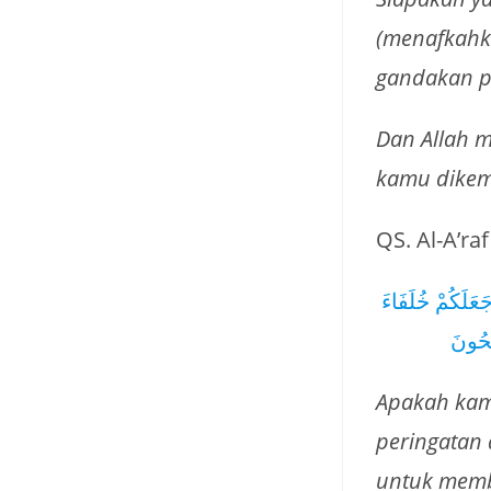
(menafkahka
gandakan p
Dan Allah 
kamu dikem
QS. Al-A’raf
َعَلَكُمْ خُلَفَاءَ
لِحُونَ
Apakah kam
peringatan 
untuk memb