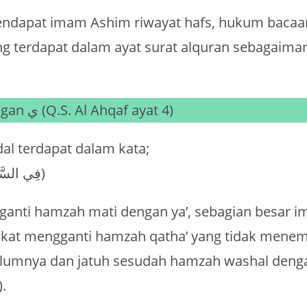
ndapat imam Ashim riwayat hafs, hukum bacaa
ang terdapat dalam ayat surat alquran sebagaim
Badal ء dengan ي (Q.S. Al Ahqaf ayat 4)
al terdapat dalam kata;
(فِي السَّمٰوٰتِ ائْتُوْنِيْ)
ganti hamzah mati dengan ya’, sebagian besar 
akat mengganti hamzah qatha’ yang tidak mene
elumnya dan jatuh sesudah hamzah washal denga
yyinah (ى).