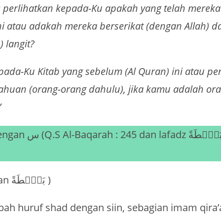
h; perlihatkan kepada-Ku apakah yang telah mereka
ni atau adakah mereka berserikat (dengan Allah) 
 langit?
ada-Ku Kitab yang sebelum (Al Quran) ini atau pe
ahuan (orang-orang dahulu), jika kamu adalah or
”
(وَيَبْصُۜطُ dan بَصْۜطَةً )
bah huruf shad dengan siin, sebagian imam qira’