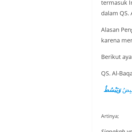
termasuk Imam Ashim 
Alasan Pen
Berikut aya
QS. Al-Baqa
قْبِضُ
وَيَبْسُطُ
Artinya;
Siapakah y