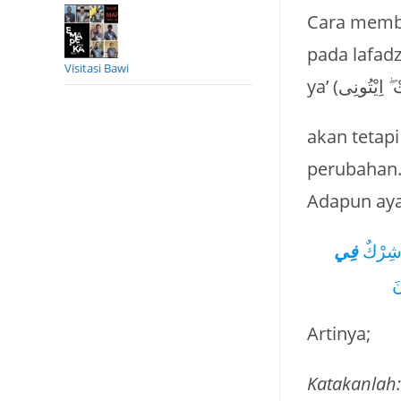
Cara memba
pada lafadz (فِى ٱلسَّمَٰوَٰتِ ۖ) maka huruf ta’ mati dan hamzah mati
Visitasi Bawi
akan tetapi
perubahan
Adapun aya
ْ شِرْكٌ
فِي
َ
Artinya;
Katakanlah