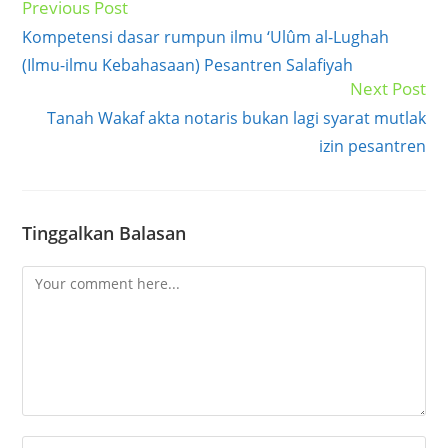
Previous Post
Read
more
Kompetensi dasar rumpun ilmu ‘Ulûm al-Lughah
articles
(Ilmu-ilmu Kebahasaan) Pesantren Salafiyah
Next Post
Tanah Wakaf akta notaris bukan lagi syarat mutlak
izin pesantren
Tinggalkan Balasan
Comment
Enter