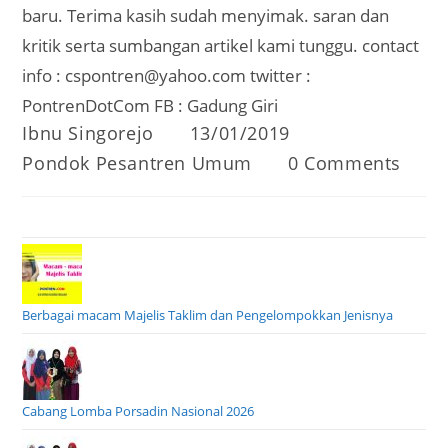
baru. Terima kasih sudah menyimak. saran dan
kritik serta sumbangan artikel kami tunggu. contact
info : cspontren@yahoo.com twitter :
PontrenDotCom FB : Gadung Giri
Post
Post
Ibnu Singorejo
13/01/2019
author:
published:
Post
Post
Pondok Pesantren Umum
0 Comments
category:
comments:
Berbagai macam Majelis Taklim dan Pengelompokkan Jenisnya
Cabang Lomba Porsadin Nasional 2026