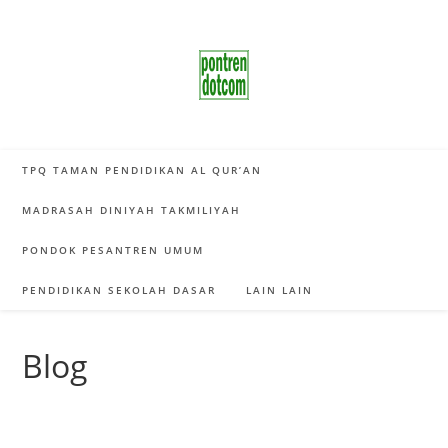
Skip
to
content
TPQ TAMAN PENDIDIKAN AL QUR’AN
MADRASAH DINIYAH TAKMILIYAH
PONDOK PESANTREN UMUM
PENDIDIKAN SEKOLAH DASAR
LAIN LAIN
Blog