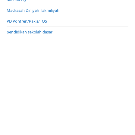
Madrasah Diniyah Takmiliyah
PD Pontren/Pakis/TOS
pendidikan sekolah dasar
Pondok Pesantren Umum
PPS Wajar Dikdas
Profil Inspirasi
Profil Pondok Pesantren
Program Indonesia Pintar
TPQ Taman Pendidikan Al Qur'an
Uncategorized
unik di pesantren
usaha bisnis santri