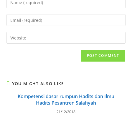
your
name
Enter
or
your
username
email
Enter
to
address
your
comment
to
website
comment
URL
(optional)
YOU MIGHT ALSO LIKE
Kompetensi dasar rumpun Hadits dan Ilmu
Hadits Pesantren Salafiyah
21/12/2018